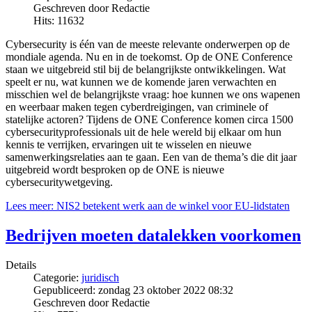
Geschreven door Redactie
Hits: 11632
Cybersecurity is één van de meeste relevante onderwerpen op de
mondiale agenda. Nu en in de toekomst. Op de ONE Conference
staan we uitgebreid stil bij de belangrijkste ontwikkelingen. Wat
speelt er nu, wat kunnen we de komende jaren verwachten en
misschien wel de belangrijkste vraag: hoe kunnen we ons wapenen
en weerbaar maken tegen cyberdreigingen, van criminele of
statelijke actoren? Tijdens de ONE Conference komen circa 1500
cybersecurityprofessionals uit de hele wereld bij elkaar om hun
kennis te verrijken, ervaringen uit te wisselen en nieuwe
samenwerkingsrelaties aan te gaan. Een van de thema’s die dit jaar
uitgebreid wordt besproken op de ONE is nieuwe
cybersecuritywetgeving.
Lees meer: NIS2 betekent werk aan de winkel voor EU-lidstaten
Bedrijven moeten datalekken voorkomen
Details
Categorie:
juridisch
Gepubliceerd: zondag 23 oktober 2022 08:32
Geschreven door Redactie