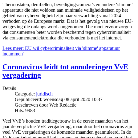
Thermostaten, deurbellen, beveiligingscamera’s en andere ‘slimme’
apparatuur die niet voldoen aan minimale veiligheidseisen op het
gebied van cyberveiligheid zijn naar verwachting vanaf 2024
verboden op de Europese markt. Dat is het gevolg van nieuwe EU-
wetgeving die onlangs werd aangenomen. Die moet ervoor zorgen
dat consumenten beter worden beschermd tegen cybercriminaliteit
via consumentenelektronica die verbonden is met het internet.
Lees meer: EU wil cybercriminaliteit via 'slimme' apparatuur
indammen'
Coronavirus leidt tot annuleringen VvE
vergadering
Details
Categorie:
juridisch
Gepubliceerd: woensdag 08 april 2020 10:37
Geschreven door Web Redactie
Hits: 9983
Veel VvE’s houden traditiegetrouw in de eerste maanden van het
jaar de verplichte VvE vergadering, maar door het coronavirus zijn
veel VvE vergaderingen de komende maanden geannuleerd.
In de
VvE-vergadering wordt het jaarverslag gepresenteerd en wordt het