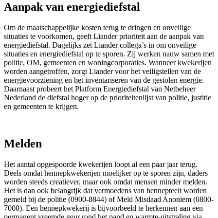
Aanpak van energiediefstal
Om de maatschappelijke kosten terug te dringen en onveilige
situaties te voorkomen, geeft Liander prioriteit aan de aanpak van
energiediefstal. Dagelijks zet Liander collega’s in om onveilige
situaties en energiediefstal op te sporen. Zij werken nauw samen met
politie, OM, gemeenten en woningcorporaties. Wanneer kwekerijen
worden aangetroffen, zorgt Liander voor het veiligstellen van de
energievoorziening en het inventariseren van de gestolen energie.
Daarnaast probeert het Platform Energiediefstal van Netbeheer
Nederland de diefstal hoger op de prioriteitenlijst van politie, justitie
en gemeenten te krijgen.
Melden
Het aantal opgespoorde kwekerijen loopt al een paar jaar terug.
Deels omdat hennepkwekerijen moelijker op te sporen zijn, daders
worden steeds creatiever, maar ook omdat mensen minder melden.
Het is dan ook belangrijk dat vermoedens van hennepteelt worden
gemeld bij de politie (0900-8844) of Meld Misdaad Anoniem (0800-
7000). Een hennepkwekerij is bijvoorbeeld te herkennen aan een
permanent vreemde geur rond het pand en warmte-uitstraling via