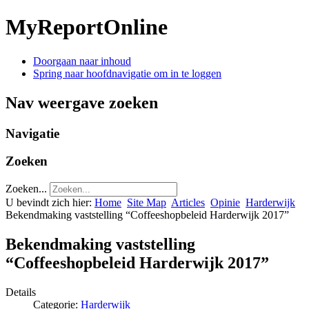
MyReportOnline
Doorgaan naar inhoud
Spring naar hoofdnavigatie om in te loggen
Nav weergave zoeken
Navigatie
Zoeken
Zoeken...
U bevindt zich hier:
Home
Site Map
Articles
Opinie
Harderwijk
Bekendmaking vaststelling “Coffeeshopbeleid Harderwijk 2017”
Bekendmaking vaststelling
“Coffeeshopbeleid Harderwijk 2017”
Details
Categorie:
Harderwijk