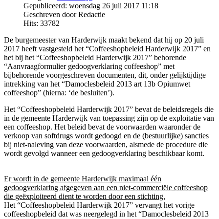
Gepubliceerd: woensdag 26 juli 2017 11:18
Geschreven door Redactie
Hits: 33782
De burgemeester van Harderwijk maakt bekend dat hij op 20 juli
2017 heeft vastgesteld het “Coffeeshopbeleid Harderwijk 2017” en
het bij het “Coffeeshopbeleid Harderwijk 2017” behorende
“Aanvraagformulier gedoogverklaring coffeeshop” met
bijbehorende voorgeschreven documenten, dit, onder gelijktijdige
intrekking van het “Damoclesbeleid 2013 art 13b Opiumwet
coffeeshop” (hierna: ‘de besluiten’).
Het “Coffeeshopbeleid Harderwijk 2017” bevat de beleidsregels die
in de gemeente Harderwijk van toepassing zijn op de exploitatie van
een coffeeshop. Het beleid bevat de voorwaarden waaronder de
verkoop van softdrugs wordt gedoogd en de (bestuurlijke) sancties
bij niet-naleving van deze voorwaarden, alsmede de procedure die
wordt gevolgd wanneer een gedoogverklaring beschikbaar komt.
Er
wordt in de gemeente Harderwijk maximaal één
gedoogverklaring afgegeven aan een niet-commerciële coffeeshop
die geëxploiteerd dient te worden door een stichting.
Het “Coffeeshopbeleid Harderwijk 2017” vervangt het vorige
coffeeshopbeleid dat was neergelegd in het “Damoclesbeleid 2013