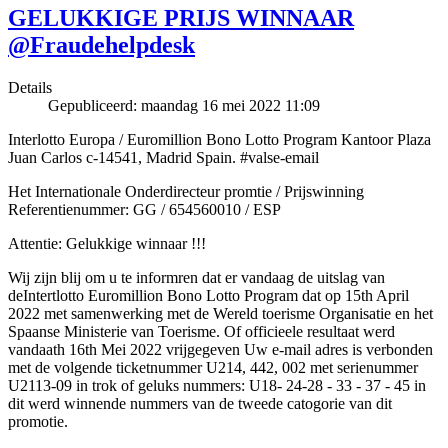
GELUKKIGE PRIJS WINNAAR
@Fraudehelpdesk
Details
Gepubliceerd: maandag 16 mei 2022 11:09
Interlotto Europa / Euromillion Bono Lotto Program Kantoor Plaza
Juan Carlos c-14541, Madrid Spain. #valse-email
Het Internationale Onderdirecteur promtie / Prijswinning
Referentienummer: GG / 654560010 / ESP
Attentie: Gelukkige winnaar !!!
Wij zijn blij om u te informren dat er vandaag de uitslag van
deIntertlotto Euromillion Bono Lotto Program dat op 15th April
2022 met samenwerking met de Wereld toerisme Organisatie en het
Spaanse Ministerie van Toerisme. Of officieele resultaat werd
vandaath 16th Mei 2022 vrijgegeven Uw e-mail adres is verbonden
met de volgende ticketnummer U214, 442, 002 met serienummer
U2113-09 in trok of geluks nummers: U18- 24-28 - 33 - 37 - 45 in
dit werd winnende nummers van de tweede catogorie van dit
promotie.