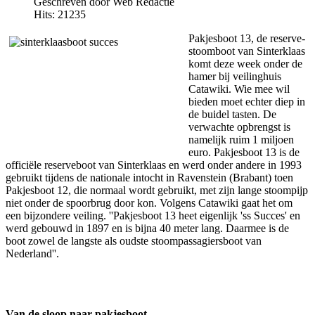
Geschreven door Web Redactie
Hits: 21235
Pakjesboot 13, de reserve-
stoomboot van Sinterklaas
komt deze week onder de
hamer bij veilinghuis
Catawiki. Wie mee wil
bieden moet echter diep in
de buidel tasten. De
verwachte opbrengst is
namelijk ruim 1 miljoen
euro. Pakjesboot 13 is de
officiële reserveboot van Sinterklaas en werd onder andere in 1993
gebruikt tijdens de nationale intocht in Ravenstein (Brabant) toen
Pakjesboot 12, die normaal wordt gebruikt, met zijn lange stoompijp
niet onder de spoorbrug door kon. Volgens Catawiki gaat het om
een bijzondere veiling. ''Pakjesboot 13 heet eigenlijk 'ss Succes' en
werd gebouwd in 1897 en is bijna 40 meter lang. Daarmee is de
boot zowel de langste als oudste stoompassagiersboot van
Nederland''.
Van de sloop naar pakjesboot